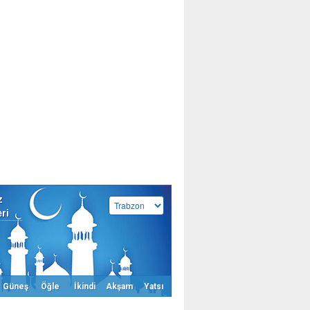
z
eri
Güneş
Öğle
İkindi
Akşam
Yatsı