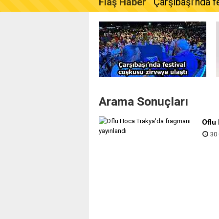
Flaş Haber
Çarşıbaşı’nda f
Arama Sonuçları
Oflu
30