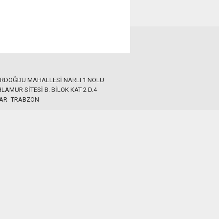
ERDOĞDU MAHALLESİ NARLI 1 NOLU
LAMUR SİTESİ B. BİLOK KAT 2 D.4
AR -TRABZON
 546 45 05
Sitene Ekle
Güncel haberleri ekleyin.
lanamaz.