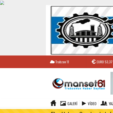
Trabzon
11
EURO
53,37
GALERI
VIDEO
YA