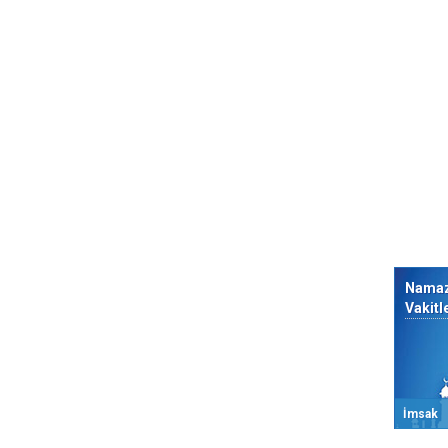
Nama
Vakitl
İmsak