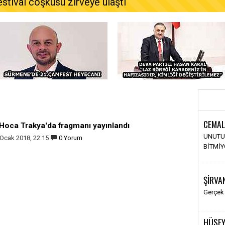
estival coşkusu zirveye ulaştı
CEMAL
 Hoca Trakya'da fragmanı yayınlandı
UNUTU
 Ocak 2018, 22:15
0 Yorum
BİTMİ
ŞİRVA
Gerçek
HÜSEY