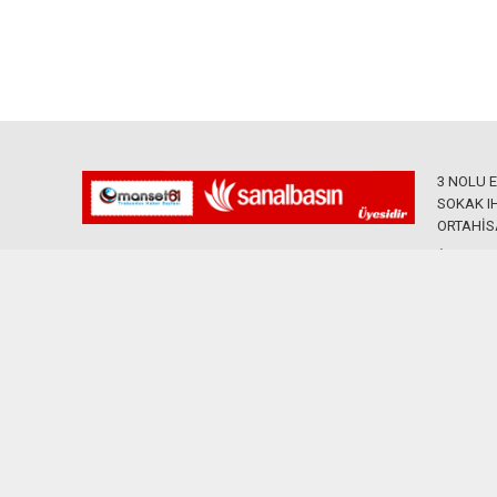
3 NOLU 
SOKAK IH
ORTAHİS
0535
Künye
İletişim
Künyeyi görüntüleyin.
Bize ulaşın.
de yayınlanan tüm materyalin her hakkı mahfuzdur. Kaynak gösterilmeden alıntı
Yazılım: TE Bilişim