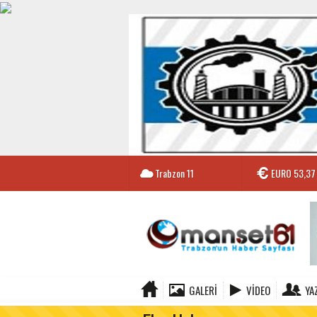
Trabzon
11
EURO
53,37
GALERI
VIDEO
YA