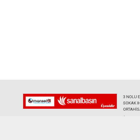
3 NOLU 
SOKAK IH
ORTAHİS
0535