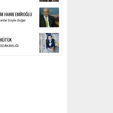
İM HAKKI EMİROĞLU
anlar böyle doğar.
 KÜTÜK
 FEDÂKARLIĞI