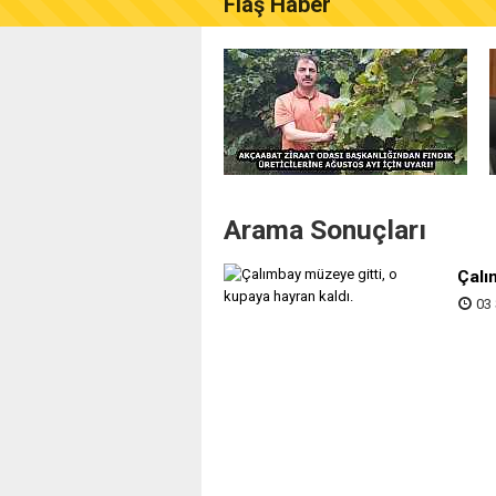
Flaş Haber
AKÇAABAT ZİRAAT ODASI B
Arama Sonuçları
Çalı
03 