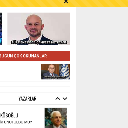
S AYI İÇİN UYARI!
BUGÜN ÇOK OKUNANLAR
YAZARLAR
 KÖSOĞLU
TİK UNUTULDU MU?