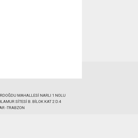
ERDOĞDU MAHALLESİ NARLI 1 NOLU
LAMUR SİTESİ B. BİLOK KAT 2 D.4
AR -TRABZON
 546 45 05