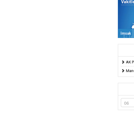
Vakitl
İmsak
AK P
Mans