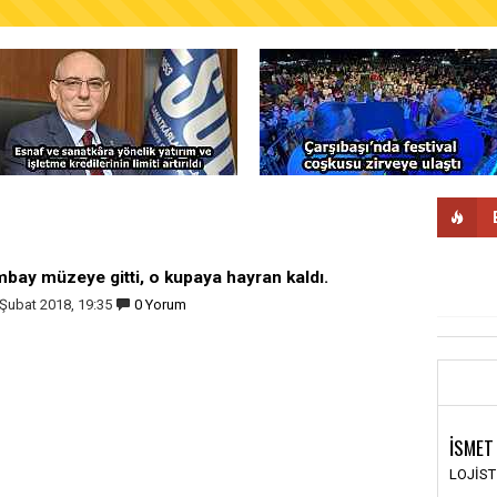
AŞKANLIĞINDAN FINDIK ÜRETİCİLERİNE AĞUSTO
mbay müzeye gitti, o kupaya hayran kaldı.
Şubat 2018, 19:35
0 Yorum
İSMET
LOJİS