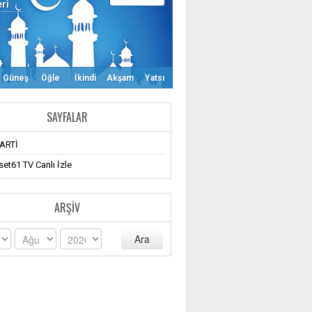
eri
Güneş
Öğle
İkindi
Akşam
Yatsı
SAYFALAR
ARTİ
et61 TV Canlı İzle
ARŞIV
Ara